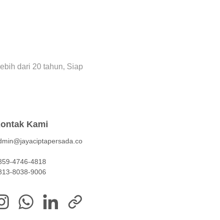
bih dari 20 tahun, Siap 
ontak Kami
dmin@jayaciptapersada.co
859-4746-4818
813-8038-9006