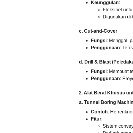
Keunggulan
:
Fleksibel untu
Digunakan di 
c. Cut-and-Cover
Fungsi
: Menggali p
Penggunaan
: Ter
d. Drill & Blast (Peleda
Fungsi
: Membuat t
Penggunaan
: Pro
2. Alat Berat Khusus u
a. Tunnel Boring Machi
Contoh
: Herrenkne
Fitur
:
Sistem convey