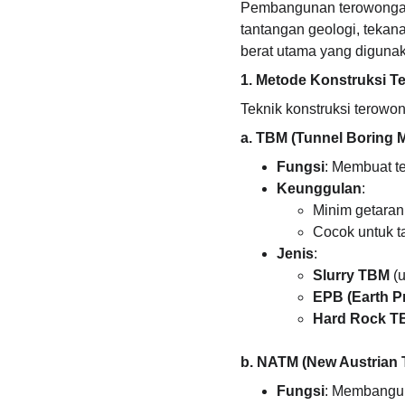
Pembangunan terowongan 
tantangan geologi, tekana
berat utama yang diguna
1. Metode Konstruksi 
Teknik konstruksi terowon
a. TBM (Tunnel Boring 
Fungsi
: Membuat t
Keunggulan
:
Minim getaran
Cocok untuk t
Jenis
:
Slurry TBM
 (
EPB (Earth P
Hard Rock T
b. NATM (New Austrian 
Fungsi
: Membangun