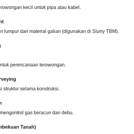
rowongan kecil untuk pipa atau kabel.
nt
 lumpur dari material galian (digunakan di Slurry TBM).
g
untuk perencanaan terowongan.
rveying
struktur selama konstruksi.
h
 mengontrol gas beracun dan debu.
embekuan Tanah)