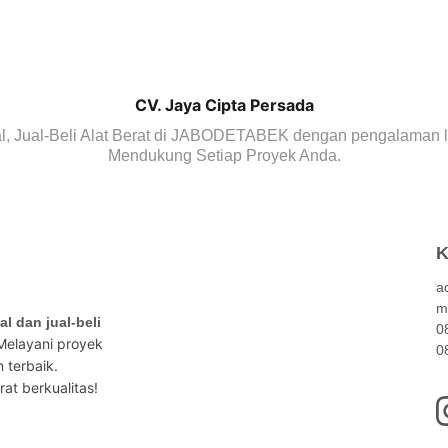
CV. Jaya Cipta Persada
l, Jual-Beli Alat Berat di JABODETABEK dengan pengalaman le
Mendukung Setiap Proyek Anda.
K
a
m
al dan jual-beli 
0
 Melayani proyek 
0
 terbaik. 
at berkualitas!