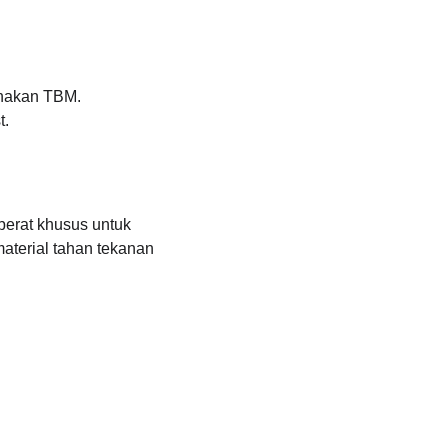
unakan TBM.
t.
 berat khusus untuk 
aterial tahan tekanan