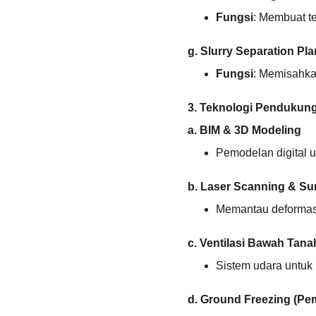
Fungsi
: Membuat te
g. Slurry Separation Pla
Fungsi
: Memisahkan
3. Teknologi Pendukun
a. BIM & 3D Modeling
Pemodelan digital 
b. Laser Scanning & Su
Memantau deformasi 
c. Ventilasi Bawah Tana
Sistem udara untuk
d. Ground Freezing (P