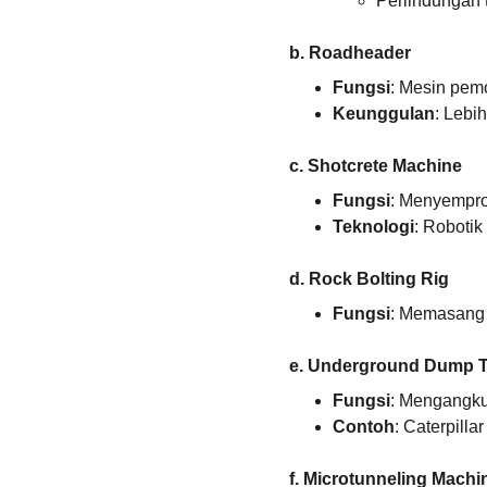
Perlindungan 
b. Roadheader
Fungsi
: Mesin pem
Keunggulan
: Lebi
c. Shotcrete Machine
Fungsi
: Menyemprot
Teknologi
: Robotik 
d. Rock Bolting Rig
Fungsi
: Memasang 
e. Underground Dump T
Fungsi
: Mengangkut
Contoh
: Caterpill
f. Microtunneling Machi